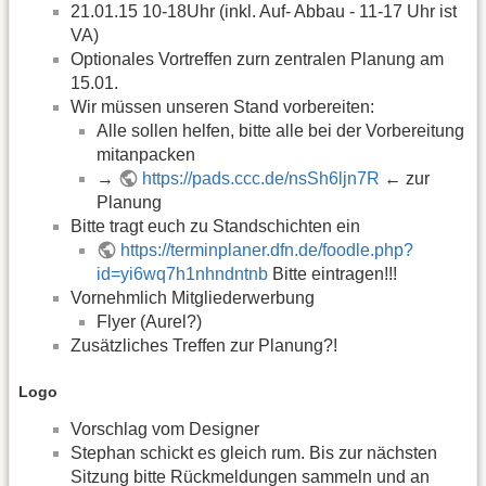
21.01.15 10-18Uhr (inkl. Auf- Abbau - 11-17 Uhr ist
VA)
Optionales Vortreffen zurn zentralen Planung am
15.01.
Wir müssen unseren Stand vorbereiten:
Alle sollen helfen, bitte alle bei der Vorbereitung
mitanpacken
→
https://pads.ccc.de/nsSh6ljn7R
← zur
Planung
Bitte tragt euch zu Standschichten ein
https://terminplaner.dfn.de/foodle.php?
id=yi6wq7h1nhndntnb
Bitte eintragen!!!
Vornehmlich Mitgliederwerbung
Flyer (Aurel?)
Zusätzliches Treffen zur Planung?!
Logo
Vorschlag vom Designer
Stephan schickt es gleich rum. Bis zur nächsten
Sitzung bitte Rückmeldungen sammeln und an