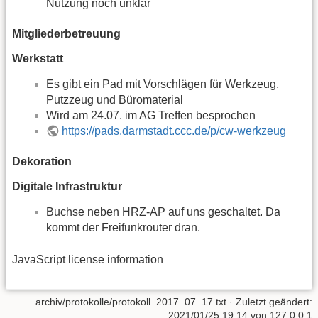
Nutzung noch unklar
Mitgliederbetreuung
Werkstatt
Es gibt ein Pad mit Vorschlägen für Werkzeug,
Putzzeug und Büromaterial
Wird am 24.07. im AG Treffen besprochen
https://pads.darmstadt.ccc.de/p/cw-werkzeug
Dekoration
Digitale Infrastruktur
Buchse neben HRZ-AP auf uns geschaltet. Da
kommt der Freifunkrouter dran.
JavaScript license information
archiv/protokolle/protokoll_2017_07_17.txt
· Zuletzt geändert:
2021/01/25 19:14
von
127.0.0.1