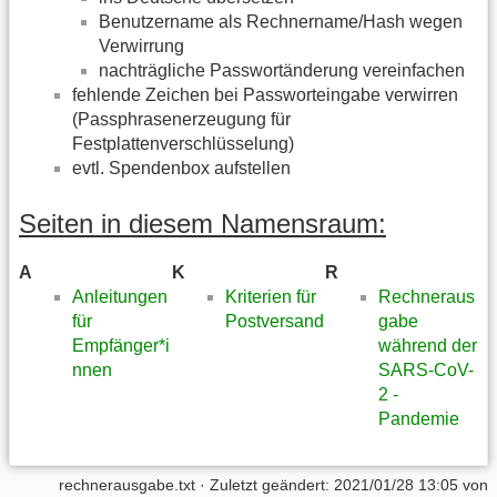
Benutzername als Rechnername/Hash wegen
Verwirrung
nachträgliche Passwortänderung vereinfachen
fehlende Zeichen bei Passworteingabe verwirren
(Passphrasenerzeugung für
Festplattenverschlüsselung)
evtl. Spendenbox aufstellen
Seiten in diesem Namensraum:
A
K
R
Anleitungen
Kriterien für
Rechneraus
für
Postversand
gabe
Empfänger*i
während der
nnen
SARS-CoV-
2 -
Pandemie
rechnerausgabe.txt
· Zuletzt geändert:
2021/01/28 13:05
von